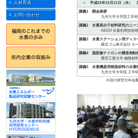
人材育成
～ 平成25年10月31日（木）
講義1 開会挨拶
お問い合わせ
九州大学大学院工学研究院機械
講義2 水素高分子材料研究のニー
NEDO 水素利用技術研究開
講義3 水素ステーション用ディス
横浜ゴム株式会社 ホース配
講義4 脂肪族ナイロンの構造相転
豊田工業大学 極限材料専攻
講義5 水素機器用樹脂材料の水素
九州大学大学院 工学研究院 
今回の研究分科会