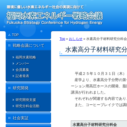
TOP
Top
»
おしらせ
»
水素高分子材料研究分科会
戦略会議について
水素高分子材料研究分
福岡水素戦略
メンバー
会員募集
平成２５年１０月３１日（木）
記者発表
産学より、水素高分子分野の第一
ーション用高圧ホースの開発、脂
研究開発
講演が行われました。
それぞれが関連する内容であり
研究開発支援
また、コーヒーブレイクでは講
研究分科会活動
社会実証
水素高分子材料研究分科会