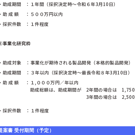
・助成期間
：１年間（採択決定時～令和６年3月10日）
・助 成 額
：５００万円以内
・採択件数
：１件程度
②事業化研究枠
・助成対象
：事業化が期待される製品開発（本格的製品開発）
・助成期間
：３年以内（採択決定時～最長令和８年3月10日）
・助 成 額
：１,０００万円／年以内
・
助成総額は、助成期間が 2年間の場合は 1,75
・・・・・・・・・・・・・
3年間の場合は 2,50
・採択件数
：１件程度
提案書 受付期間（予定）