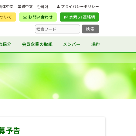
简体中文
繁體中文
한국어
プライバシーポリシー
ついて
お問い合わせ
水素ST連絡網
検索
の紹介
会員企業の取組
メンバー
規約
募予告