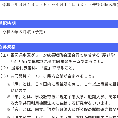
令和５年３月１３日（月）～４月１４日（金）（午後５時必着
採択時期
令和５年５月頃（予定）
応募資格
（１）福岡県水素グリーン成長戦略会議会員で構成する｢産｣｢学｣｢官
・・・
｢産｣｢産｣で構成される共同開発チームであること。
（２） 提案代表者は、「産」であること。
（３）共同開発チームに、県内企業が含まれること。
・・
※「産」とは、日本国内に事業所を有し、１年以上事業を継
・・・
いいます。
・・
※「学」とは、学校教育法に規定する大学、短期大学、高等
・・・
る大学共同利用機関法人に在籍する研究者をいいます。
・・
※「官」とは、国立、独立行政法人及び公設の試験研究機関
・・
※「県内企業」とは、「産」のうち、本社が福岡県内に所在