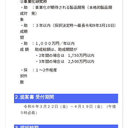
②事業化研究枠
・助
：事業化が期待される製品開発（本格的製品開
成対
発）
象
・助
：３年以内（採択決定時～最長令和9年3月10日）
成期
間
・助
：１,０００万円／年以内
成 額
・
助成総額は、助成期間が
・
・2年間の場合は 1,750万円以内
・
・3年間の場合は 2,500万円以内
・採
：１～2件程度
択件
数
２.
提案書 受付期間
令和６年３月２２日（金）～４月１９日（金）（午後
５時必着）
３.
採択時期