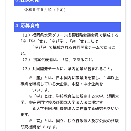
令和６年５月頃（予定）
４.
応募資格
（１）福岡県水素グリーン成長戦略会議会員で構成する
｢産｣｢学｣｢官｣、｢産｣｢学｣、｢産｣｢官｣または
・・・
｢産｣｢産｣で構成される共同開発チームであるこ
と。
（２） 提案代表者は、「産」であること。
（３）共同開発チームに、県内企業が含まれること。
・・
※「産」とは、日本国内に事業所を有し、１年以上
事業を継続している大企業、中堅・中小企業を
・・・
いいます。
・・
※「学」とは、学校教育法に規定する大学、短期大
学、高等専門学校及び国立大学法人法に規定す
・・・
る大学共同利用機関法人に在籍する研究者をいい
ます。
・・
※「官」とは、国立、独立行政法人及び公設の試験
研究機関をいいます。