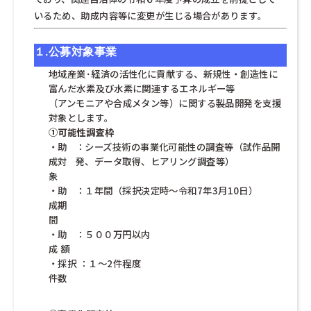
いるため、助成内容等に変更が生じる場合があります。
１.
公募対象事業
地域産業･経済の活性化に貢献する、新規性・創造性に
富んだ水素及び水素に関連するエネルギー等
（アンモニアや合成メタン等）に関する製品開発を支援
対象とします。
①可能性調査枠
・助
：シーズ技術の事業化可能性の調査等（試作品開
成対
発、データ取得、ヒアリング調査等）
象
・助
：１年間（採択決定時～令和7年3月10日）
成期
間
・助
：５００万円以内
成 額
・採択
：１～2件程度
件数