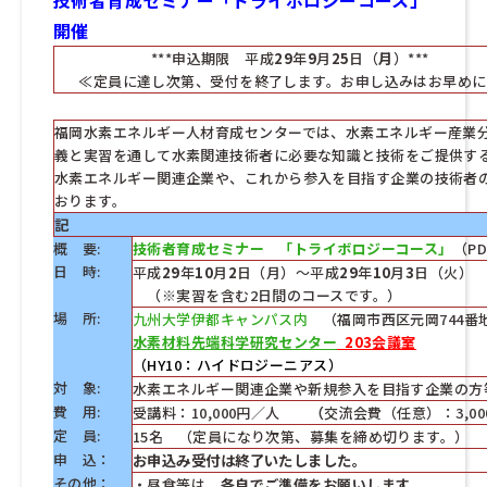
開催
***申込期限 平成
29
年
9
月
25
日（
月
）***
≪定員に達し次第、受付を終了します。お申し込みはお早めに
福岡水素エネルギー人材育成センターでは、水素エネルギー産業
義と実習を通して水素関連技術者に必要な知識と技術をご提供す
水素エネルギー関連企業や、これから参入を目指す企業の技術者
おります。
記
概 要:
技術者育成セミナー 「トライボロジーコース」
（P
日 時:
平成
29
年
10
月
2
日（月）～
平成
29
年
10
月
3
日（火）
（※実習を含む2日間のコースです。）
場 所:
九州大学伊都キャンパス内
（福岡市西区元岡744番
水素材料先端科学研究センター
203会議室
（HY10：ハイドロジーニアス）
対 象:
水素エネルギー関連企業や新規参入を目指す企業の方
費 用:
受講料：10,000円／人
（
交流会費（任意）：3,00
定 員:
15名 （定員になり次第、募集を締め切ります。）
申 込：
お申込み受付は終了いたしました。
その他：
・昼食等は、
各自でご準備をお願いします。