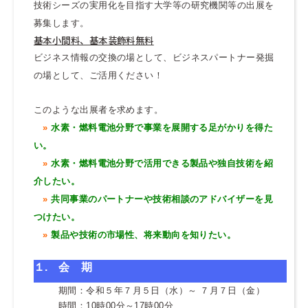
技術シーズの実用化を目指す大学等の研究機関等の出展を
募集します。
基本小間料、基本装飾料無料
ビジネス情報の交換の場として、ビジネスパートナー発掘
の場として、ご活用ください！
このような出展者を求めます。
»
水素・燃料電池分野で事業を展開する足がかりを得た
い。
»
水素・燃料電池分野で活用できる製品や独自技術を紹
介したい。
»
共同事業のパートナーや技術相談のアドバイザーを見
つけたい。
»
製品や技術の市場性、将来動向を知りたい。
１.
会 期
期間：令和５年７月５日（水）～ ７月７日（金）
時間：10時00分～17時00分