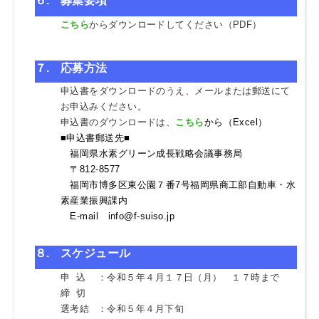
６
.
募集要項
こちら
からダウンロードしてください
（PDF）
７.
応募方法
申込書をダウンロードのうえ、メールまたは郵送にて
お申込みください。
申込書のダウンロードは、
こちら
から（Excel）
■申込書郵送先■
・
福岡県水素グリーン成長戦略会議事務局
・
〒812-8577
・
福岡市博多区東公園７番7号福岡県商工部自動車・水
素産業振興課内
・
E-mail info@f-suiso.jp
８
.
スケジュール
申 込
：令和５年４月１７日（月） １７時まで
締 切
選考結
：令和５年４月下旬