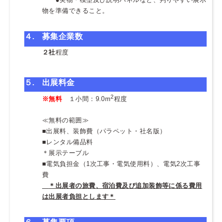
物を準備できること。
・
４
.
募集企業数
２社
程度
５
.
出展料金
2
※
無料
１小間：9.0m
程度
≪無料の範囲≫
■出展料、装飾費（パラペット・社名版）
■レンタル備品料
＊展示テーブル
■電気負担金（1次工事・電気使用料）、電気2次工事
費
・
＊出展者の旅費、宿泊費及び追加装飾等に係る費用
は出展者負担とします＊