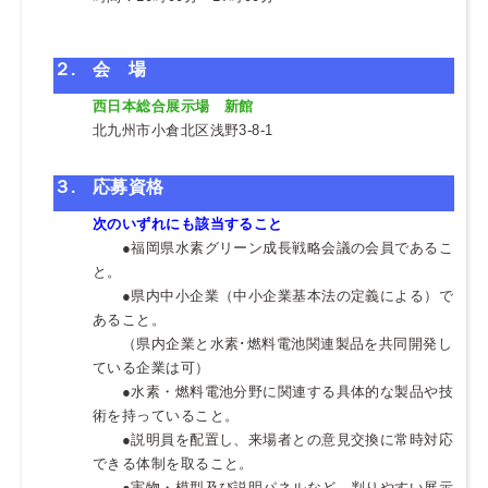
２.
会 場
西日本総合展示場 新館
北九州市小倉北区浅野3-8-1
３.
応募資格
次のいずれにも該当すること
●福岡県水素グリーン成長戦略会議の会員であるこ
と。
●県内中小企業（中小企業基本法の定義による）で
あること。
（県内企業と水素･燃料電池関連製品を共同開発し
ている企業は可）
●水素・燃料電池分野に関連する具体的な製品や技
術を持っていること。
●説明員を配置し、来場者との意見交換に常時対応
できる体制を取ること。
●実物・模型及び説明パネルなど、判りやすい展示