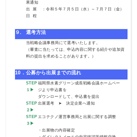
果通知
出 展
：令和５年７月５日（水）～７月７日（金）
日 程
９
.
選考方法
当戦略会議事務局にて選考いたします。
（審査に当たっては、申込内容に関する紹介や追加資
料の提出を求めることがあります。）
10．
公募から出展までの流れ
STEP
福岡県水素グリーン成長戦略会議ホームペー
１▶
ジより申込書を
ダウンロードして、申込書を提出
STEP
出展選考 ➤ 決定企業へ通知
２▶
STEP
エコテクノ運営事務局と出展に関する調整
３▶
・出展物の内容確定
・ダイレクトメールの内容確認等情報交換