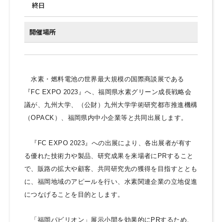
終日
開催場所
水素・燃料電池の世界最大規模の国際商談展である
『FC EXPO 2023』へ、福岡県水素グリーン成長戦略会
議が、九州大学、（公財）九州大学学術研究都市推進機構
（OPACK）、福岡県内中小企業等と共同出展します。
『FC EXPO 2023』への出展により、各出展者が有す
る優れた技術力や製品、研究成果を来場者にPRすること
で、販路の拡大や顧客、共同研究先の獲得を目指すととも
に、福岡地域のアピールを行い、水素関連企業の立地促進
につなげることを目的とします。
「福岡パビリオン」展示小間を効果的にPRするため、