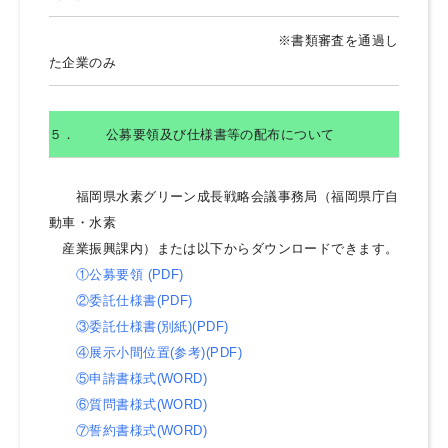
※書類審査を通過し
た企業のみ
５．
公募要領及び仕様書等の配布について
福岡県水素グリーン成長戦略会議事務局（福岡県庁自
動車・水素
産業振興課内）または以下からダウンロードできます。
①公募要領 (PDF)
②委託仕様書(PDF)
③委託仕様書(別紙)(PDF)
④展示小間位置(参考)(PDF)
⑤申請書様式(WORD)
⑥質問書様式(WORD)
⑦誓約書様式(WORD)