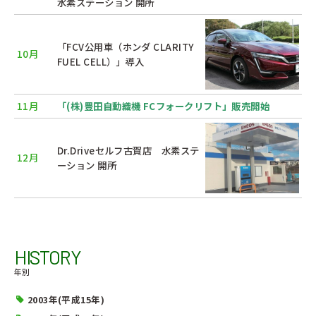
水素ステーション 開所
「FCV公用車（ホンダ CLARITY
10月
FUEL CELL）」導入
11月
「(株)豊田自動織機 FCフォークリフト」販売開始
Dr.Driveセルフ古賀店 水素ステ
12月
ーション 開所
HISTORY
年別
2003年(平成15年)